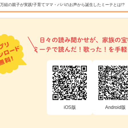
9万組の親子が実践!
子育てママ・パパのお声から誕生したミーテとは!?
日々の読み聞かせが、家族の宝
ミーテで読んだ！歌った！を手軽
iOS版
Android版