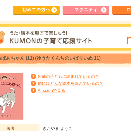
初めて
の方へ
マタ
ニティ
ロ
ばあちゃん (11) (ゆうたくんちのいばりいぬ 11)
何歳の子どもに読まれているの？
他にはどんな絵本を読んでいるの？
Amazonで見る
著者
きたやま ようこ