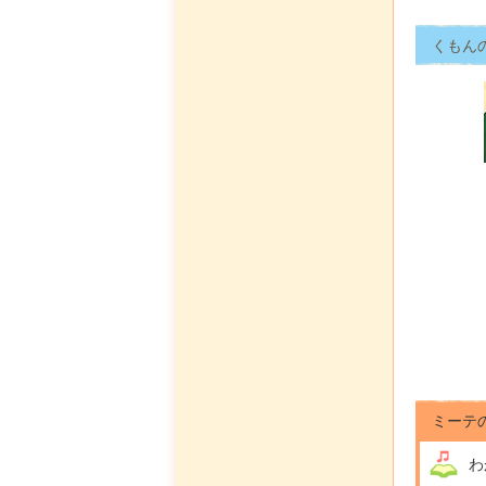
くもん
ミーテ
わ