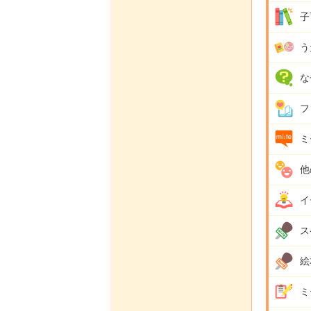
子
う
な
フ
ミ
他
イ
ス
絵
ミ