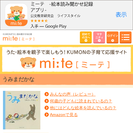
初めて
マタ
ログイン
の方へ
ニティ
うみまだかな
みんなの声（レビュー）
何歳の子どもに読まれているの？
他にはどんな絵本を読んでいるの？
Amazonで見る