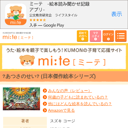
初めて
マタ
ログイン
の方へ
ニティ
?あつさのせい? (日本傑作絵本シリーズ)
みんなの声（レビュー）
何歳の子どもに読まれているの？
他にはどんな絵本を読んでいるの？
Amazonで見る
著者
スズキ コージ