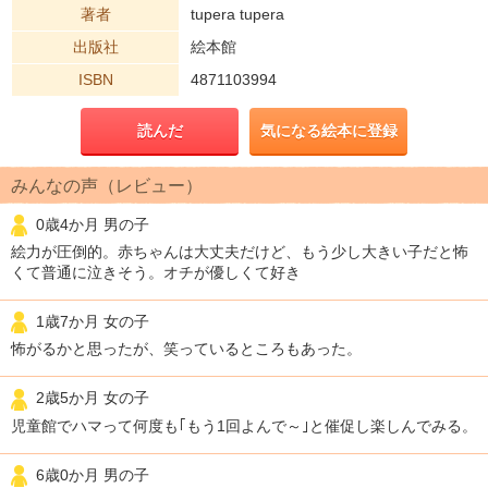
著者
tupera tupera
出版社
絵本館
ISBN
4871103994
読んだ
気になる絵本に登録
みんなの声（レビュー）
0歳4か月 男の子
絵力が圧倒的。赤ちゃんは大丈夫だけど、もう少し大きい子だと怖
くて普通に泣きそう。オチが優しくて好き
1歳7か月 女の子
怖がるかと思ったが、笑っているところもあった。
2歳5か月 女の子
児童館でハマって何度も｢もう1回よんで～｣と催促し楽しんでみる。
6歳0か月 男の子