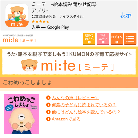
初めて
マタ
ログイン
の方へ
ニティ
こわめっこしましょ
みんなの声（レビュー）
何歳の子どもに読まれているの？
他にはどんな絵本を読んでいるの？
Amazonで見る