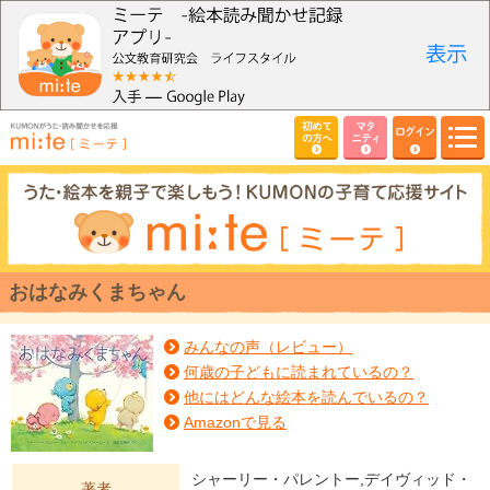
初めて
マタ
ログイン
の方へ
ニティ
おはなみくまちゃん
みんなの声（レビュー）
何歳の子どもに読まれているの？
他にはどんな絵本を読んでいるの？
Amazonで見る
シャーリー・パレントー,デイヴィッド・
著者