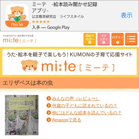
初めて
マタ
ログイン
の方へ
ニティ
エリザベスは本の虫
みんなの声（レビュー）
何歳の子どもに読まれているの？
他にはどんな絵本を読んでいるの？
Amazonで見る