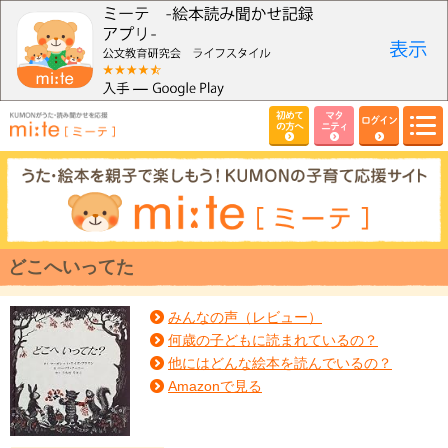
初めて
マタ
ログイン
の方へ
ニティ
どこへいってた
みんなの声（レビュー）
何歳の子どもに読まれているの？
他にはどんな絵本を読んでいるの？
Amazonで見る