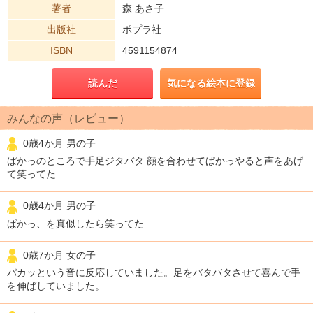
著者
森 あさ子
出版社
ポプラ社
ISBN
4591154874
読んだ
気になる絵本に登録
みんなの声（レビュー）
0歳4か月 男の子
ぱかっのところで手足ジタバタ 顔を合わせてぱかっやると声をあげ
て笑ってた
0歳4か月 男の子
ぱかっ、を真似したら笑ってた
0歳7か月 女の子
パカッという音に反応していました。足をバタバタさせて喜んで手
を伸ばしていました。