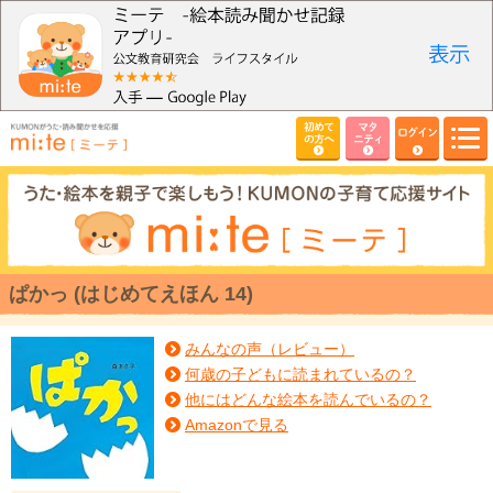
初めて
マタ
ログイン
の方へ
ニティ
ぱかっ (はじめてえほん 14)
みんなの声（レビュー）
何歳の子どもに読まれているの？
他にはどんな絵本を読んでいるの？
Amazonで見る