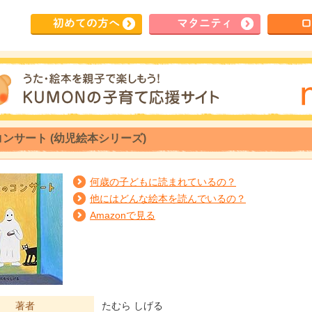
初めて
の方へ
マタ
ニティ
ロ
ンサート (幼児絵本シリーズ)
何歳の子どもに読まれているの？
他にはどんな絵本を読んでいるの？
Amazonで見る
著者
たむら しげる