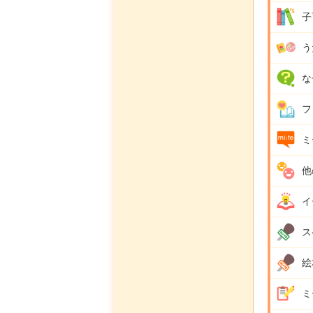
子
う
な
フ
ミ
他
イ
ス
絵
ミ