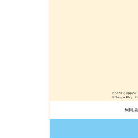
※AppleとApple
※Google Play、
利用規