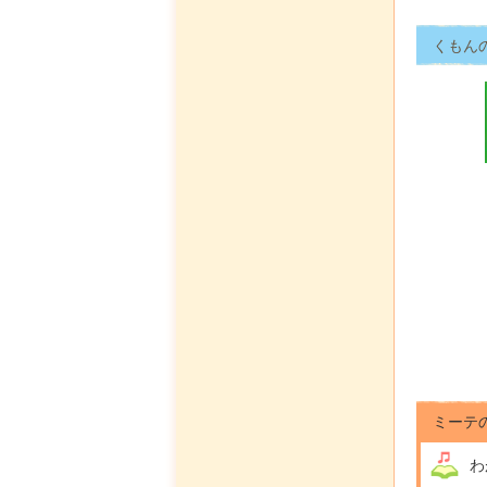
くもん
ミーテ
わ