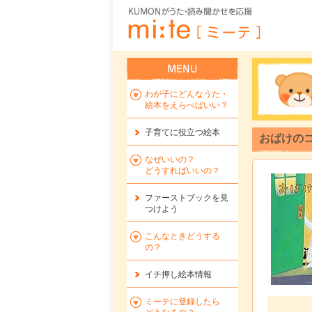
わが子にどんなうた・
絵本をえらべばいい？
子育てに役立つ絵本
おばけのコ
なぜいいの？
どうすればいいの？
ファーストブックを
見
つけよう
こんなときどうする
の？
イチ押し絵本情報
ミーテに登録したら