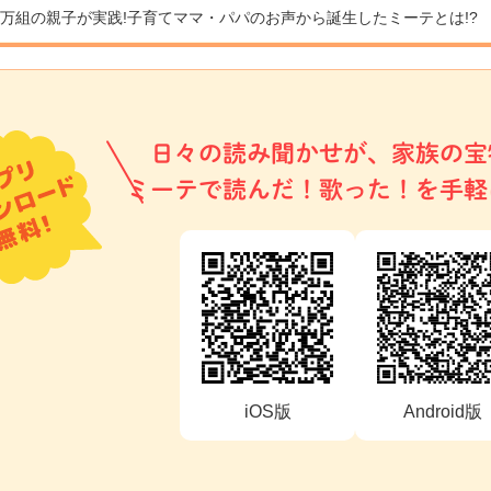
9万組の親子が実践!
子育てママ・パパのお声から誕生したミーテとは!?
日々の読み聞かせが、家族の宝
ミーテで読んだ！歌った！を手軽
iOS版
Android版