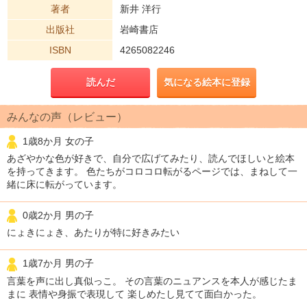
著者
新井 洋行
出版社
岩崎書店
ISBN
4265082246
読んだ
気になる絵本に登録
みんなの声（レビュー）
1歳8か月 女の子
あざやかな色が好きで、自分で広げてみたり、読んでほしいと絵本
を持ってきます。 色たちがコロコロ転がるページでは、まねして一
緒に床に転がっています。
0歳2か月 男の子
にょきにょき、あたりが特に好きみたい
1歳7か月 男の子
言葉を声に出し真似っこ。 その言葉のニュアンスを本人が感じたま
まに 表情や身振で表現して 楽しめたし見てて面白かった。