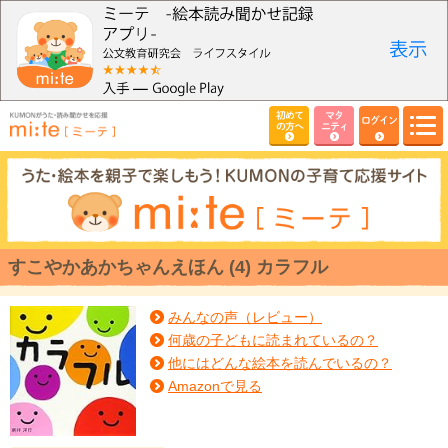
初めて
マタ
ログイン
の方へ
ニティ
すこやかあかちゃんえほん (4) カラフル
みんなの声（レビュー）
何歳の子どもに読まれているの？
他にはどんな絵本を読んでいるの？
Amazonで見る