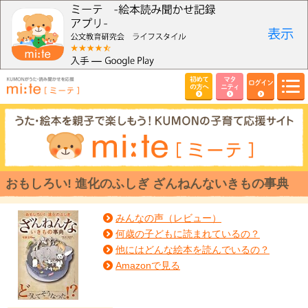
初めて
マタ
ログイン
の方へ
ニティ
おもしろい! 進化のふしぎ ざんねんないきもの事典
みんなの声（レビュー）
何歳の子どもに読まれているの？
他にはどんな絵本を読んでいるの？
Amazonで見る