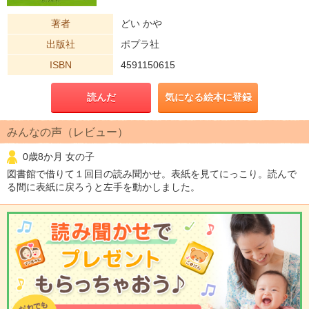
著者
どい かや
出版社
ポプラ社
ISBN
4591150615
読んだ
気になる絵本に登録
みんなの声（レビュー）
0歳8か月 女の子
図書館で借りて１回目の読み聞かせ。表紙を見てにっこり。読んで
る間に表紙に戻ろうと左手を動かしました。