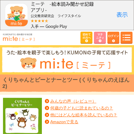
初めて
マタ
ログイン
の方へ
ニティ
くりちゃんとピーとナーとツー (くりちゃんのえほん
2)
みんなの声（レビュー）
何歳の子どもに読まれているの？
他にはどんな絵本を読んでいるの？
Amazonで見る