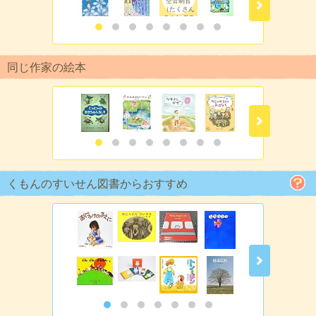
空管制官
（たくさん
のふしぎ３
３１号）
同じ作家の絵本
くもんのすいせん図書からおすすめ