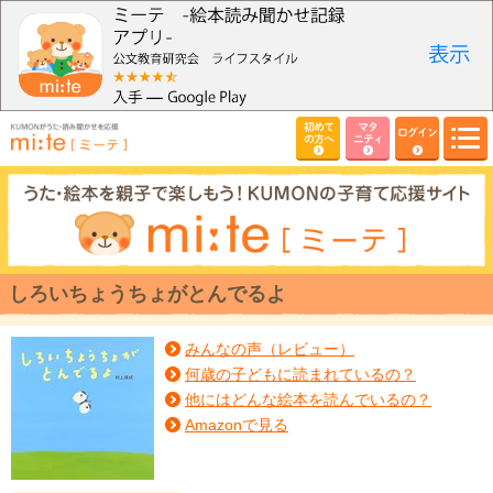
初めて
マタ
ログイン
の方へ
ニティ
しろいちょうちょがとんでるよ
みんなの声（レビュー）
何歳の子どもに読まれているの？
他にはどんな絵本を読んでいるの？
Amazonで見る