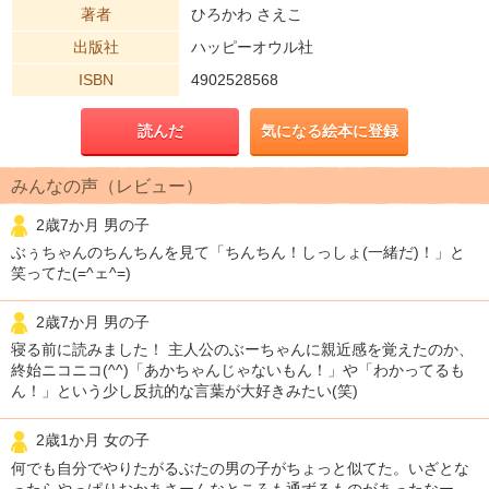
著者
ひろかわ さえこ
出版社
ハッピーオウル社
ISBN
4902528568
読んだ
気になる絵本に登録
みんなの声（レビュー）
2歳7か月 男の子
ぶぅちゃんのちんちんを見て「ちんちん！しっしょ(一緒だ)！」と
笑ってた(=^ェ^=)
2歳7か月 男の子
寝る前に読みました！ 主人公のぶーちゃんに親近感を覚えたのか、
終始ニコニコ(^^)「あかちゃんじゃないもん！」や「わかってるも
ん！」という少し反抗的な言葉が大好きみたい(笑)
2歳1か月 女の子
何でも自分でやりたがるぶたの男の子がちょっと似てた。いざとな
ったらやっぱりおかあさーんなところも通ずるものがあったなー。