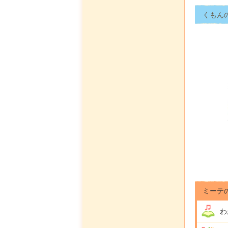
くもん
ミーテ
わ