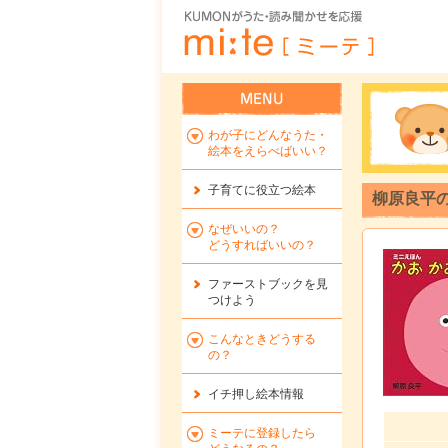
わが子にどんなうた・
絵本をえらべばいい？
子育てに役立つ絵本
柳原良平
なぜいいの？
どうすればいいの？
ファーストブックを
見
つけよう
こんなときどうする
の？
イチ押し絵本情報
ミーテに登録したら