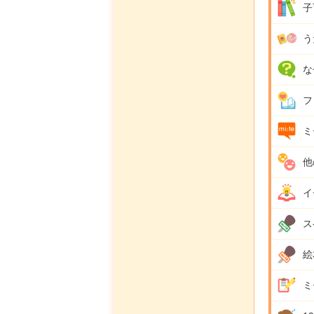
子
う
な
フ
ミ
他
イ
ス
絵
ミ