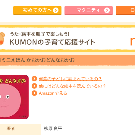
初めて
の方へ
マタ
ニティ
ロ
のミニえほん かおかおどんなおかお
何歳の子どもに読まれているの？
他にはどんな絵本を読んでいるの？
Amazonで見る
著者
柳原 良平