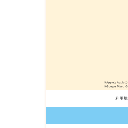
※AppleとApple
※Google Play、
利用規