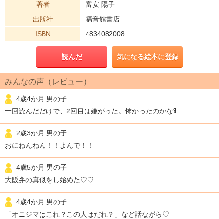
著者
富安 陽子
出版社
福音館書店
ISBN
4834082008
読んだ
気になる絵本に登録
みんなの声（レビュー）
4歳4か月 男の子
一回読んだだけで、2回目は嫌がった。怖かったのかな⁈
2歳3か月 男の子
おにねんねん！！よんで！！
4歳5か月 男の子
大阪弁の真似をし始めた♡♡
4歳4か月 男の子
「オニジマはこれ？この人はだれ？」など話ながら♡