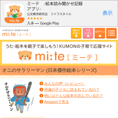
初めて
マタ
ログイン
の方へ
ニティ
オニのサラリーマン (日本傑作絵本シリーズ)
みんなの声（レビュー）
何歳の子どもに読まれているの？
他にはどんな絵本を読んでいるの？
Amazonで見る