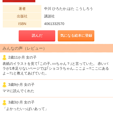
著者
中川 ひろたか,はた こうしろう
出版社
講談社
ISBN
4061332570
読んだ
気になる絵本に登録
みんなの声（レビュー）
2歳11か月 女の子
表紙のイラストを見て｢この子､○○ちゃん？｣と言っていた。 赤いバ
ラが1本足りないページでは｢ショコラちゃん､ここよ～!!ここにある
よ～!!｣と教えてあげていた。
3歳9か月 女の子
ママに読んでくれた
3歳3か月 女の子
「よかったいっぱいあって」