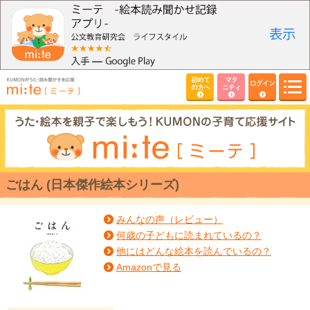
初めて
マタ
ログイン
の方へ
ニティ
ごはん (日本傑作絵本シリーズ)
みんなの声（レビュー）
何歳の子どもに読まれているの？
他にはどんな絵本を読んでいるの？
Amazonで見る