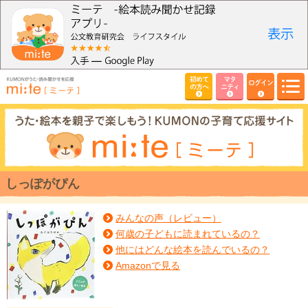
初めて
マタ
ログイン
の方へ
ニティ
しっぽがぴん
みんなの声（レビュー）
何歳の子どもに読まれているの？
他にはどんな絵本を読んでいるの？
Amazonで見る