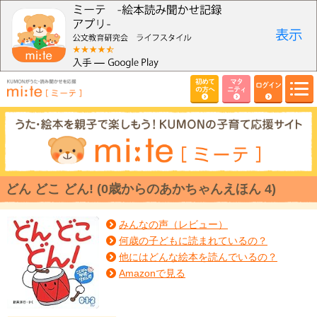
初めて
マタ
ログイン
の方へ
ニティ
どん どこ どん! (0歳からのあかちゃんえほん 4)
みんなの声（レビュー）
何歳の子どもに読まれているの？
他にはどんな絵本を読んでいるの？
Amazonで見る