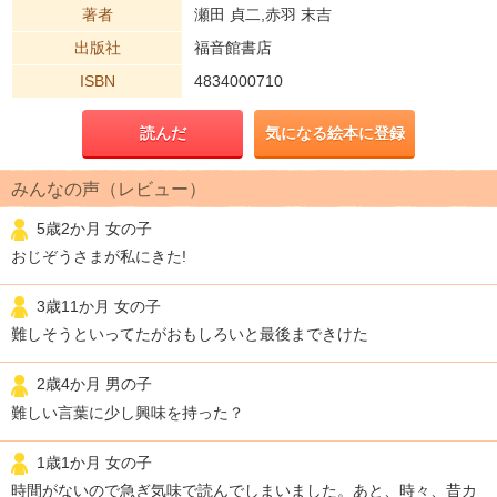
著者
瀬田 貞二,赤羽 末吉
出版社
福音館書店
ISBN
4834000710
読んだ
気になる絵本に登録
みんなの声（レビュー）
5歳2か月 女の子
おじぞうさまが私にきた!
3歳11か月 女の子
難しそうといってたがおもしろいと最後まできけた
2歳4か月 男の子
難しい言葉に少し興味を持った？
1歳1か月 女の子
時間がないので急ぎ気味で読んでしまいました。あと、時々、昔カ