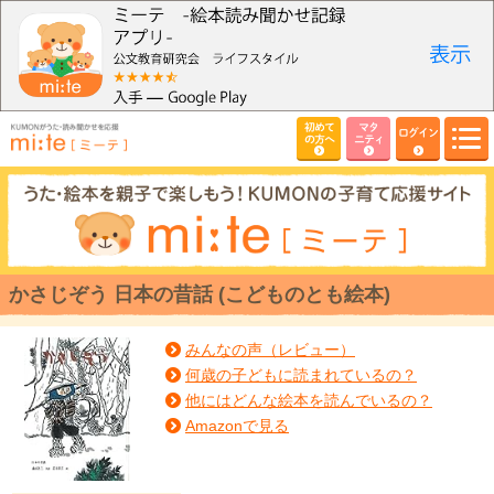
初めて
マタ
ログイン
の方へ
ニティ
かさじぞう 日本の昔話 (こどものとも絵本)
みんなの声（レビュー）
何歳の子どもに読まれているの？
他にはどんな絵本を読んでいるの？
Amazonで見る