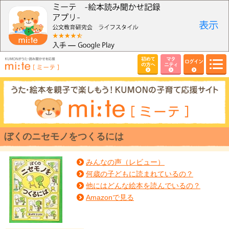
初めて
マタ
ログイン
の方へ
ニティ
ぼくのニセモノをつくるには
みんなの声（レビュー）
何歳の子どもに読まれているの？
他にはどんな絵本を読んでいるの？
Amazonで見る