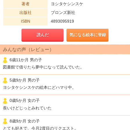
著者
ヨシタケシンスケ
出版社
ブロンズ新社
ISBN
4893095919
読んだ
気になる絵本に登録
みんなの声（レビュー）
6歳11か月 男の子
図書館で借りたら夢中になって読んでいた。
5歳9か月 男の子
ヨシタケシンスケの絵本にどハマり中。
0歳5か月 女の子
長いけどじっとみれていた
8歳9か月 女の子
とても好きで、今月2度目のリクエスト。