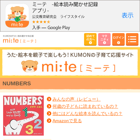
初めて
マタ
ログイン
の方へ
ニティ
NUMBERS
みんなの声（レビュー）
何歳の子どもに読まれているの？
他にはどんな絵本を読んでいるの？
Amazonで見る