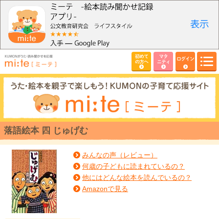
初めて
マタ
ログイン
の方へ
ニティ
落語絵本 四 じゅげむ
みんなの声（レビュー）
何歳の子どもに読まれているの？
他にはどんな絵本を読んでいるの？
Amazonで見る