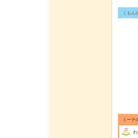
くもん
ミーテ
わ