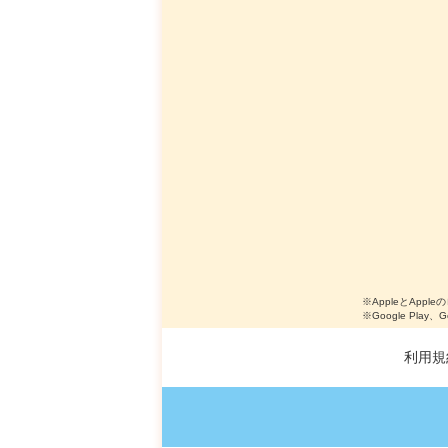
※AppleとApple
※Google Play、
利用規