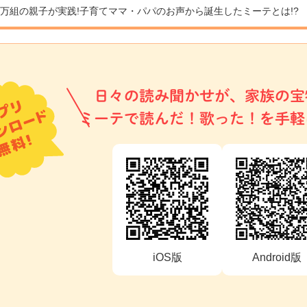
9万組の親子が実践!
子育てママ・パパのお声から誕生したミーテとは!?
日々の読み聞かせが、家族の宝
ミーテで読んだ！歌った！を手軽
iOS版
Android版