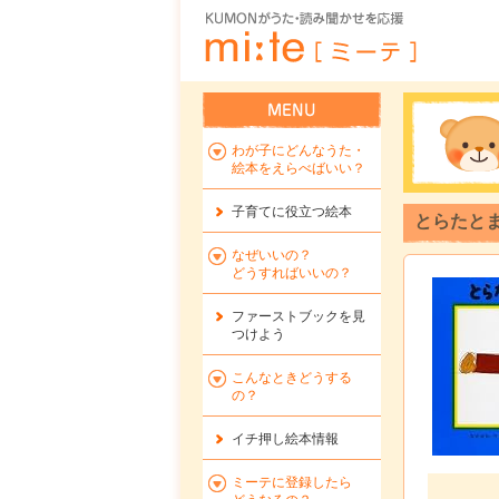
わが子にどんなうた・
絵本をえらべばいい？
子育てに役立つ絵本
とらたとま
なぜいいの？
どうすればいいの？
ファーストブックを
見
つけよう
こんなときどうする
の？
イチ押し絵本情報
ミーテに登録したら