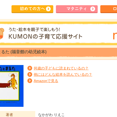
初めて
の方へ
マタ
ニティ
ロ
るた (福音館の幼児絵本)
何歳の子どもに読まれているの？
他にはどんな絵本を読んでいるの？
Amazonで見る
著者
なかがわ りえこ