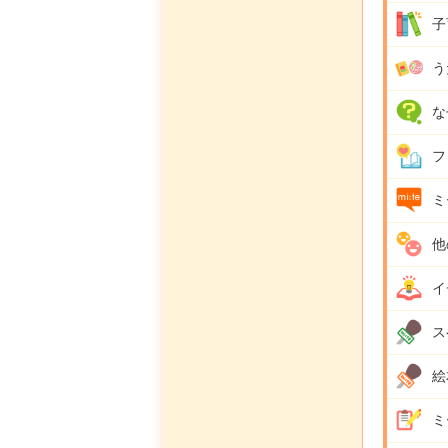
子
う
な
フ
ミ
他
イ
ス
絵
ミ