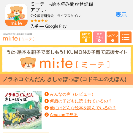
初めて
マタ
ログイン
の方へ
ニティ
ノラネコぐんだん きしゃぽっぽ (コドモエのえほん)
みんなの声（レビュー）
何歳の子どもに読まれているの？
他にはどんな絵本を読んでいるの？
Amazonで見る