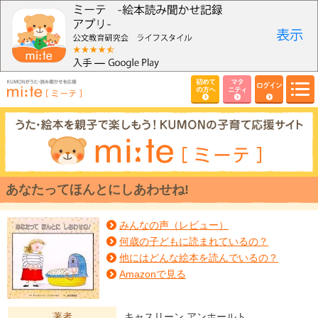
初めて
マタ
ログイン
の方へ
ニティ
あなたってほんとにしあわせね!
みんなの声（レビュー）
何歳の子どもに読まれているの？
他にはどんな絵本を読んでいるの？
Amazonで見る
著者
キャスリーン アンホールト