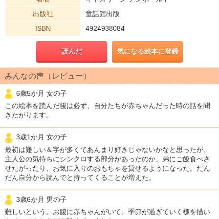
出版社
童話館出版
ISBN
4924938084
読んだ
気になる絵本に登録
みんなの声（レビュー）
6歳5か月 女の子
この絵本を読んだ後は必ず、自分たちが赤ちゃんだった時の話を聞
きたがります。
3歳1か月 女の子
最初は難しい＆字が多くてあんまり好きじゃないかなと思ったが、
主人公の気持ちにシンクロする部分があったのか、弟にご飯食べさ
せたがったり、お気に入りのおもちゃを貸せるようになった。だん
だん自分から読んでと持ってくることが増えた。
3歳6か月 男の子
難しいという。お腹に赤ちゃんがいて、季節が過ぎていく様を描い