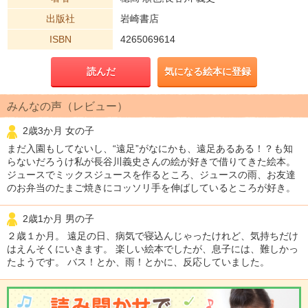
出版社
岩崎書店
ISBN
4265069614
読んだ
気になる絵本に登録
みんなの声（レビュー）
2歳3か月 女の子
まだ入園もしてないし、“遠足”がなにかも、遠足あるある！？も知
らないだろうけ私が長谷川義史さんの絵が好きで借りてきた絵本。
ジュースでミックスジュースを作るところ、ジュースの雨、お友達
のお弁当のたまご焼きにコッソリ手を伸ばしているところが好き。
2歳1か月 男の子
２歳１か月。 遠足の日、病気で寝込んじゃったけれど、気持ちだけ
はえんそくにいきます。 楽しい絵本でしたが、息子には、難しかっ
たようです。 バス！とか、雨！とかに、反応していました。