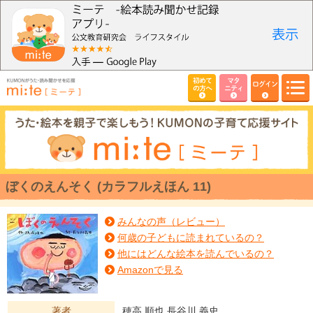
初めて
マタ
ログイン
の方へ
ニティ
ぼくのえんそく (カラフルえほん 11)
みんなの声（レビュー）
何歳の子どもに読まれているの？
他にはどんな絵本を読んでいるの？
Amazonで見る
著者
穂高 順也,長谷川 義史