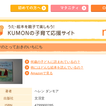
初めて
の方へ
マタ
ニティ
ロ
けのとっておきのいちにち
何歳の子どもに読まれているの？
他にはどんな絵本を読んでいるの？
Amazonで見る
著者
ヘレン ダンモア
出版社
文渓堂
ISBN
4799900285