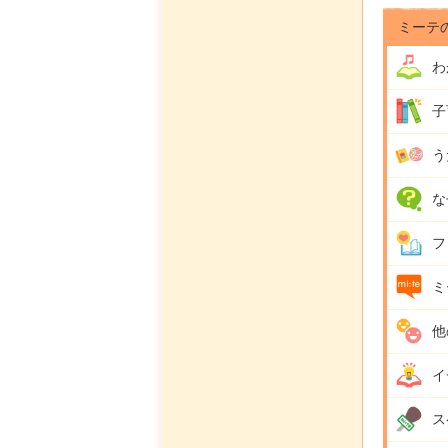
ミーテ
わ
子
う
な
フ
ミ
他
イ
ス