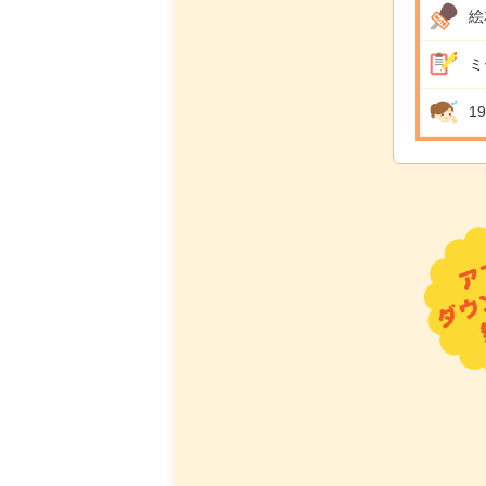
絵
ミ
1