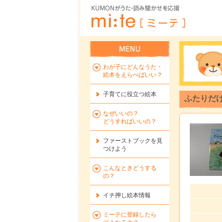
わが子にどんなうた・
絵本をえらべばいい？
子育てに役立つ絵本
ふたりだ
なぜいいの？
どうすればいいの？
ファーストブックを
見
つけよう
こんなときどうする
の？
イチ押し絵本情報
ミーテに登録したら