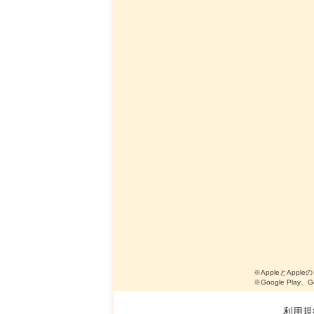
※AppleとApple
※Google Play、
利用規