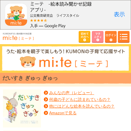
初めて
マタ
ログイン
の方へ
ニティ
だいすき ぎゅっ ぎゅっ
みんなの声（レビュー）
何歳の子どもに読まれているの？
他にはどんな絵本を読んでいるの？
Amazonで見る