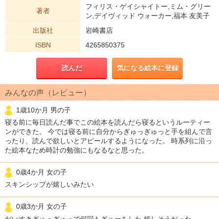
フィリス・ゲイシャイトー,ミム・グリー
著者
ン,デイヴィッド ウォーカー,福本 友美子
出版社
岩崎書店
ISBN
4265850375
読んだ
気になる絵本に登録
みんなの声（レビュー）
1歳10か月 男の子
寝る前に毎日読んだ事でこの絵本を読んだら寝るというルーティー
ンができた。 今では寝る前に自分からぎゅっぎゅっと手を組んで言
ったり、読んで欲しいとアピールするようになった。 時系列に沿っ
た絵本なため時計の勉強にもなるなと思った。
0歳4か月 女の子
スキンシップが嬉しいみたい
0歳3か月 女の子
だいすきぎゅっぎゅっで何回もぎゅーをした 嬉しそうだった