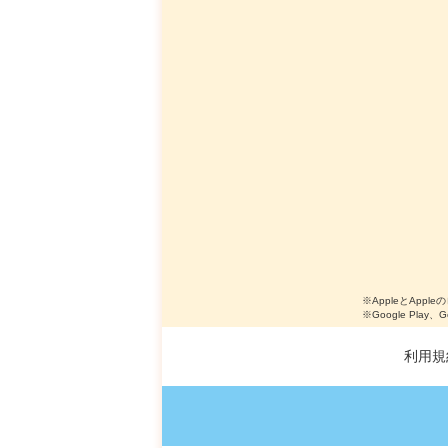
※AppleとApple
※Google Play、
利用規