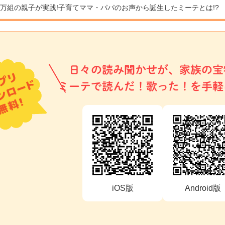
9万組の親子が実践!
子育てママ・パパのお声から誕生したミーテとは!?
日々の読み聞かせが、家族の宝
ミーテで読んだ！歌った！を手軽
iOS版
Android版