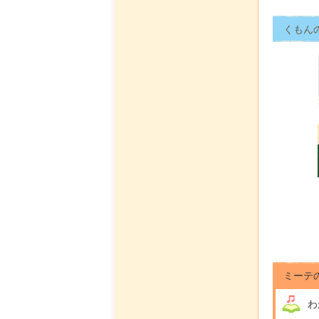
くもん
ミーテ
わ