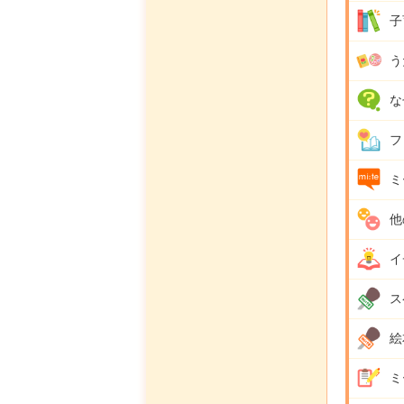
子
う
な
フ
ミ
他
イ
ス
絵
ミ