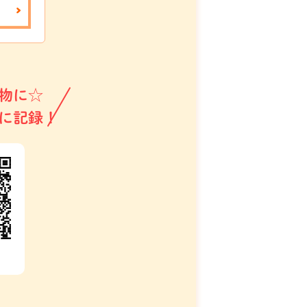
物に☆
に記録！