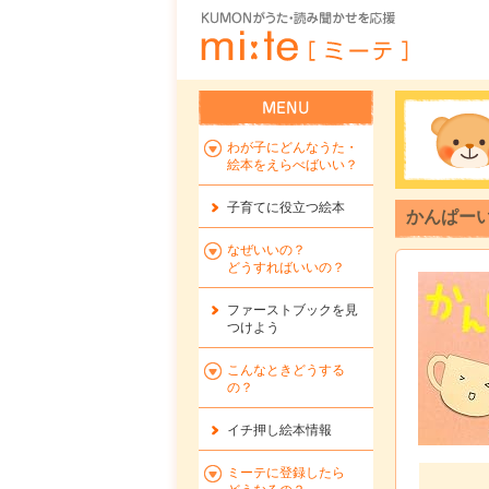
わが子にどんなうた・
絵本をえらべばいい？
子育てに役立つ絵本
かんぱー
なぜいいの？
どうすればいいの？
ファーストブックを
見
つけよう
こんなときどうする
の？
イチ押し絵本情報
ミーテに登録したら