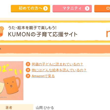
初めて
の方へ
マタ
ニティ
ロ
い
何歳の子どもに読まれているの？
他にはどんな絵本を読んでいるの？
Amazonで見る
著者
山岡 ひかる