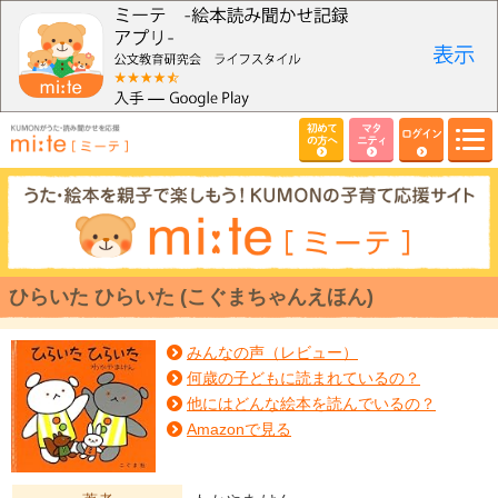
初めて
マタ
ログイン
の方へ
ニティ
ひらいた ひらいた (こぐまちゃんえほん)
みんなの声（レビュー）
何歳の子どもに読まれているの？
他にはどんな絵本を読んでいるの？
Amazonで見る