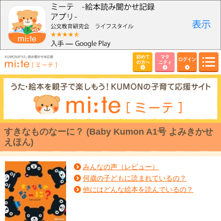
初めて
マタ
ログイン
の方へ
ニティ
すきなものなーに？ (Baby Kumon A1号 よみきかせ
えほん)
みんなの声（レビュー）
何歳の子どもに読まれているの？
他にはどんな絵本を読んでいるの？