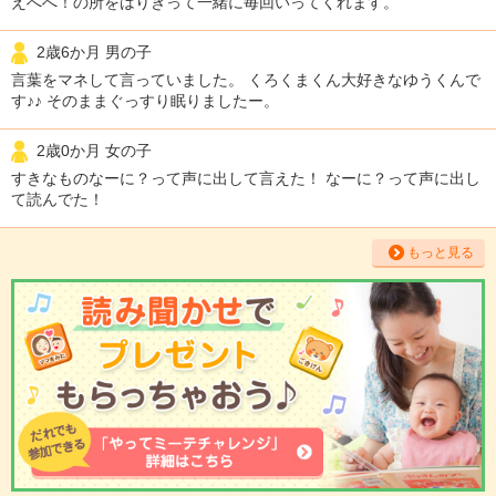
えへへ！の所をはりきって一緒に毎回いってくれます。
2歳6か月 男の子
言葉をマネして言っていました。 くろくまくん大好きなゆうくんで
す♪♪ そのままぐっすり眠りましたー。
2歳0か月 女の子
すきなものなーに？って声に出して言えた！ なーに？って声に出し
て読んでた！
もっと見る