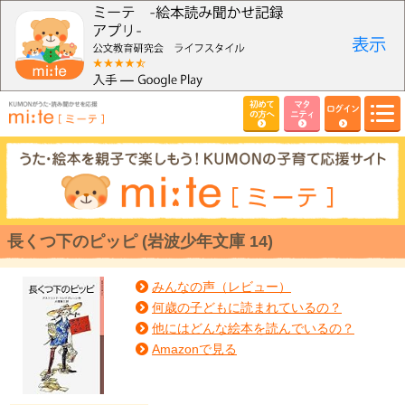
初めて
マタ
ログイン
の方へ
ニティ
長くつ下のピッピ (岩波少年文庫 14)
みんなの声（レビュー）
何歳の子どもに読まれているの？
他にはどんな絵本を読んでいるの？
Amazonで見る