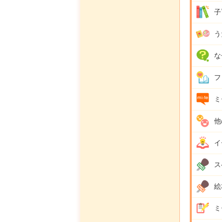
子
う
な
フ
ミ
他
イ
ス
絵
ミ