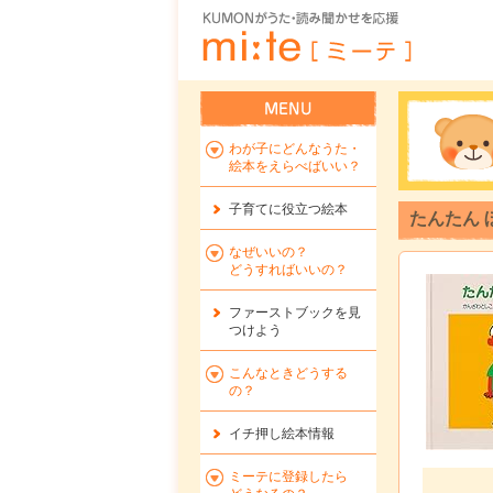
わが子にどんなうた・
絵本をえらべばいい？
子育てに役立つ絵本
たんたん ぼ
なぜいいの？
どうすればいいの？
ファーストブックを
見
つけよう
こんなときどうする
の？
イチ押し絵本情報
ミーテに登録したら