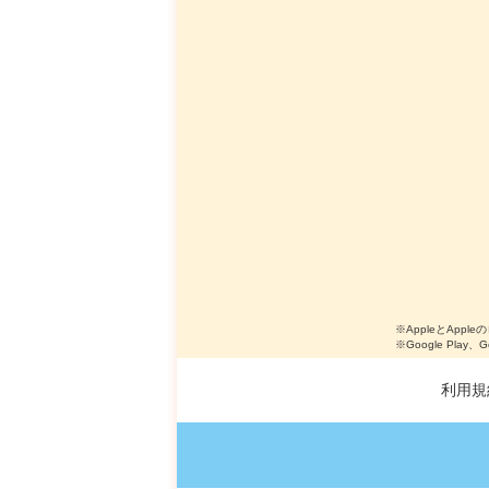
※AppleとApple
※Google Play、
利用規