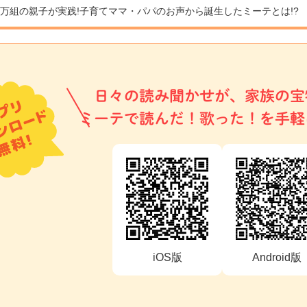
9万組の親子が実践!
子育てママ・パパのお声から誕生したミーテとは!?
日々の読み聞かせが、家族の宝
ミーテで読んだ！歌った！を手軽
iOS版
Android版