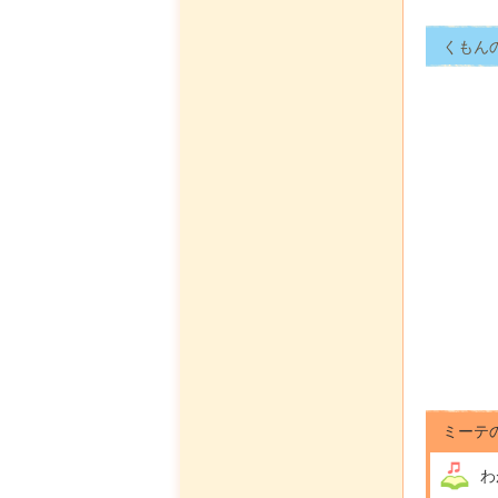
くもん
ミーテ
わ