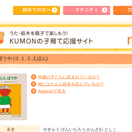
初めて
の方へ
マタ
ニティ
ロ
うや (０.１.２.えほん)
何歳の子どもに読まれているの？
他にはどんな絵本を読んでいるの？
Amazonで見る
著者
やぎゅう げんいちろう,かんざわ としこ