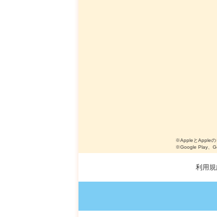
※AppleとApple
※Google Play、
利用規