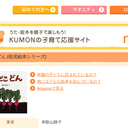
初めて
の方へ
マタ
ニティ
ロ
ん (幼児絵本シリーズ)
何歳の子どもに読まれているの？
他にはどんな絵本を読んでいるの？
Amazonで見る
著者
和歌山静子