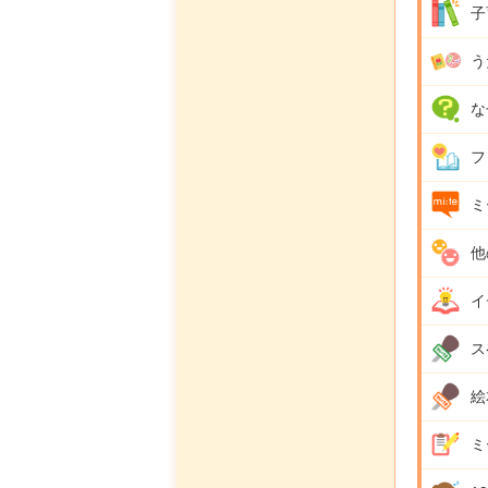
子
う
な
フ
ミ
他
イ
ス
絵
ミ