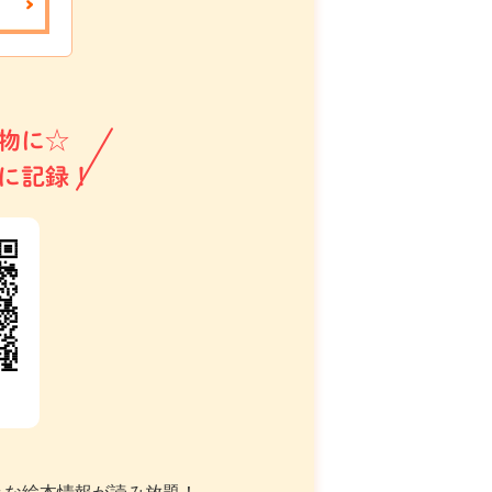
物に☆
に記録！