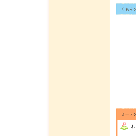
くもん
ミーテ
わ