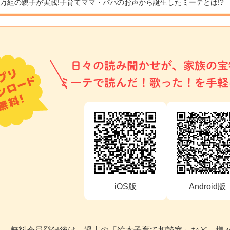
9万組の親子が実践!
子育てママ・パパのお声から誕生したミーテとは!?
日々の読み聞かせが、家族の宝
ミーテで読んだ！歌った！を手軽
iOS版
Android版