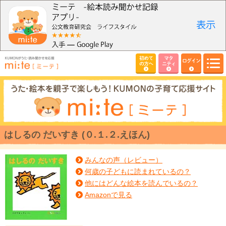
初めて
マタ
ログイン
の方へ
ニティ
はしるの だいすき (０.１.２.えほん)
みんなの声（レビュー）
何歳の子どもに読まれているの？
他にはどんな絵本を読んでいるの？
Amazonで見る