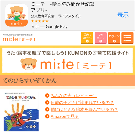
初めて
マタ
ログイン
の方へ
ニティ
てのひらすいぞくかん
みんなの声（レビュー）
何歳の子どもに読まれているの？
他にはどんな絵本を読んでいるの？
Amazonで見る