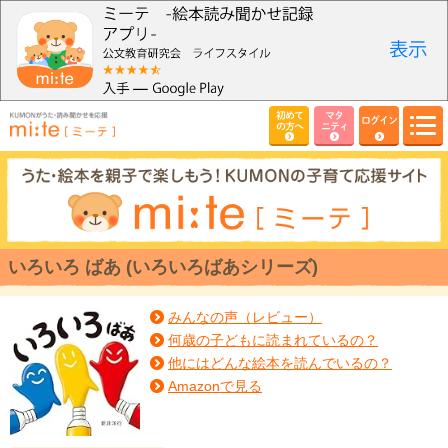
初めて
マタ
ログイン
の方へ
ニティ
いろいろ ばあ (いろいろばあシリーズ)
みんなの声（レビュー）
何歳の子どもに読まれているの？
他にはどんな絵本を読んでいるの？
Amazonで見る