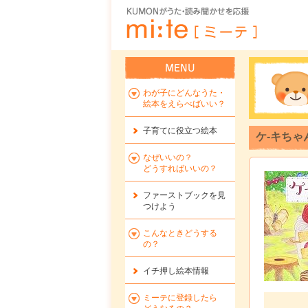
わが子にどんなうた・
絵本をえらべばいい？
子育てに役立つ絵本
ケ-キちゃ
なぜいいの？
どうすればいいの？
ファーストブックを
見
つけよう
こんなときどうする
の？
イチ押し絵本情報
ミーテに登録したら