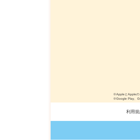
※AppleとApple
※Google Play、
利用規