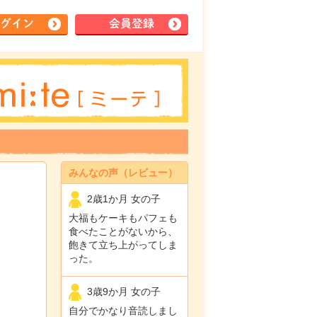
グイン
会員登録
みんなの声（レビュー）
2歳1か月 女の子
大福もケーキもパフェも
食べたことがないから、
飽きて立ち上がってしま
った。
3歳9か月 女の子
自分でかなり音読しまし