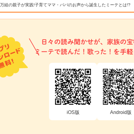
9万組の親子が実践!
子育てママ・パパのお声から誕生したミーテとは!?
日々の読み聞かせが、家族の宝
ミーテで読んだ！歌った！を手軽
iOS版
Android版