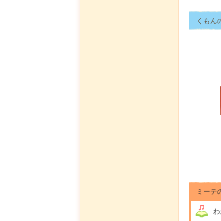
くもん
ミーテ
わ