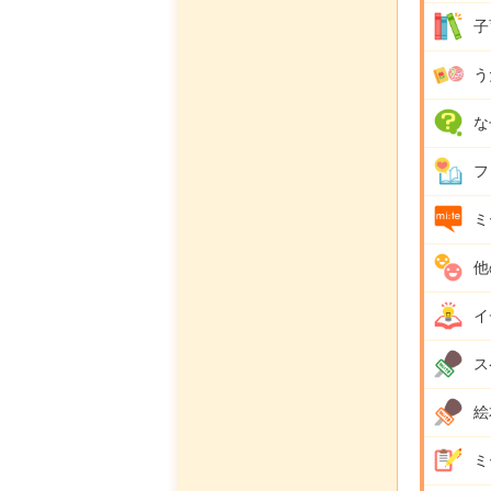
子
う
な
フ
ミ
他
イ
ス
絵
ミ