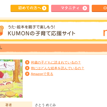
初めて
の方へ
マタ
ニティ
ロ
ん
何歳の子どもに読まれているの？
他にはどんな絵本を読んでいるの？
Amazonで見る
著者
さとう めぐみ