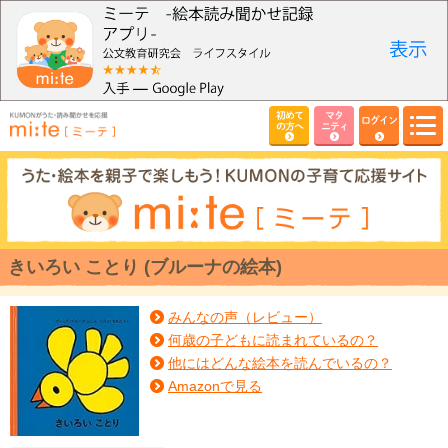
初めて
マタ
ログイン
の方へ
ニティ
きいろい ことり (ブルーナの絵本)
みんなの声（レビュー）
何歳の子どもに読まれているの？
他にはどんな絵本を読んでいるの？
Amazonで見る