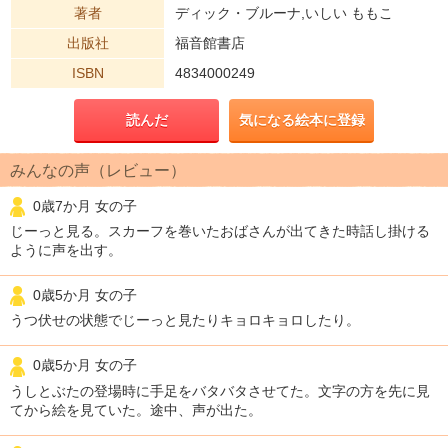
著者
ディック・ブルーナ,いしい ももこ
出版社
福音館書店
ISBN
4834000249
読んだ
気になる絵本に登録
みんなの声（レビュー）
0歳7か月 女の子
じーっと見る。スカーフを巻いたおばさんが出てきた時話し掛ける
ように声を出す。
0歳5か月 女の子
うつ伏せの状態でじーっと見たりキョロキョロしたり。
0歳5か月 女の子
うしとぶたの登場時に手足をバタバタさせてた。文字の方を先に見
てから絵を見ていた。途中、声が出た。