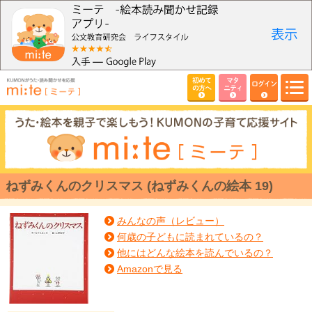
初めて
マタ
ログイン
の方へ
ニティ
ねずみくんのクリスマス (ねずみくんの絵本 19)
みんなの声（レビュー）
何歳の子どもに読まれているの？
他にはどんな絵本を読んでいるの？
Amazonで見る