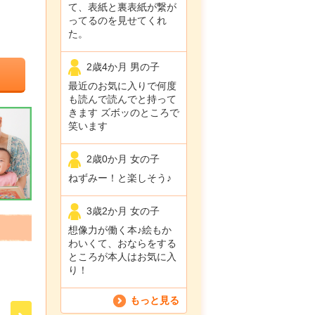
て、表紙と裏表紙が繋が
ってるのを見せてくれ
た。
2歳4か月 男の子
最近のお気に入りで何度
も読んで読んでと持って
きます ズボッのところで
笑います
2歳0か月 女の子
ねずみー！と楽しそう♪
3歳2か月 女の子
想像力が働く本♪絵もか
わいくて、おならをする
ところが本人はお気に入
り！
もっと見る