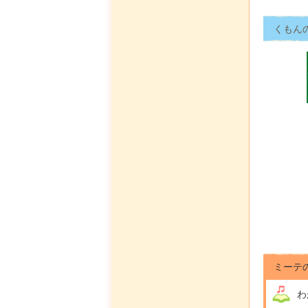
くもん
ミーテ
わ