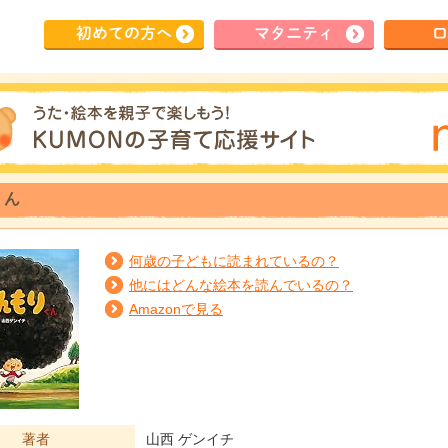
初めて
の方へ
マタ
ニティ
ロ
くん
何歳の子どもに読まれているの？
他にはどんな絵本を読んでいるの？
Amazonで見る
著者
山西 ゲンイチ