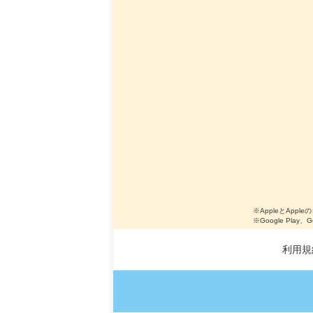
※AppleとApple
※Google Play、
利用規