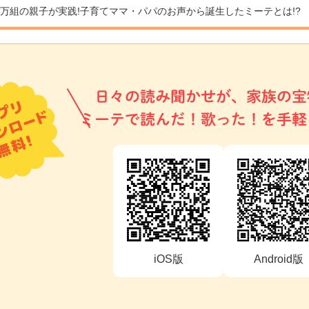
9万組の親子が実践!
子育てママ・パパのお声から誕生したミーテとは!?
日々の読み聞かせが、家族の宝
ミーテで読んだ！歌った！を手軽
iOS版
Android版