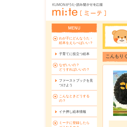
わが子にどんなうた・
絵本をえらべばいい？
子育てに役立つ絵本
こんもり
なぜいいの？
どうすればいいの？
ファーストブックを
見
つけよう
こんなときどうする
の？
イチ押し絵本情報
ミーテに登録したら