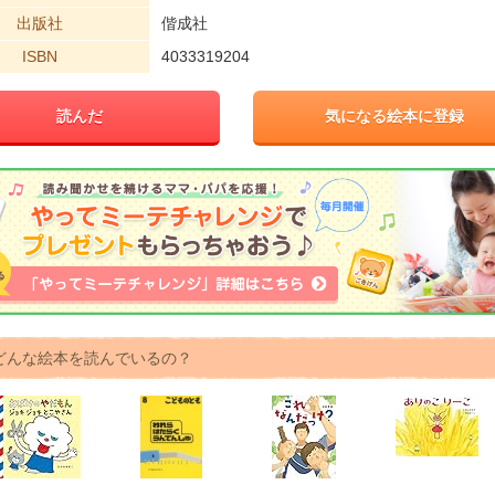
出版社
偕成社
ISBN
4033319204
読んだ
気になる絵本に登録
どんな絵本を読んでいるの？