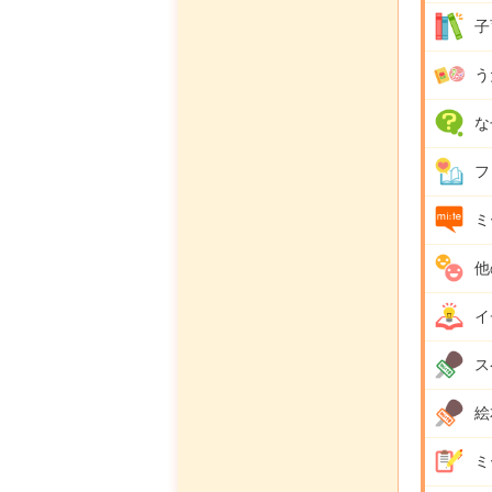
子
う
な
フ
ミ
他
イ
ス
絵
ミ