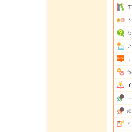
子
う
な
フ
ミ
他
イ
ス
絵
ミ