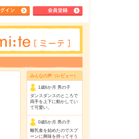
グイン
会員登録
みんなの声（レビュー）
1歳6か月 男の子
ダンスダンスのところで
両手を上下に動かしてい
て可愛い。
0歳5か月 男の子
離乳食を始めたのでスプ
ーンに興味を持ってそう