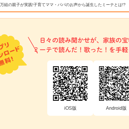
9万組の親子が実践!
子育てママ・パパのお声から誕生したミーテとは!?
日々の読み聞かせが、家族の宝
ミーテで読んだ！歌った！を手軽
iOS版
Android版