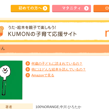
初めて
の方へ
マタ
ニティ
ロ
さん
何歳の子どもに読まれているの？
他にはどんな絵本を読んでいるの？
Amazonで見る
著者
100%ORANGE,中川 ひろたか