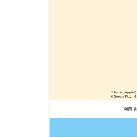
※AppleとApple
※Google Play、
利用規