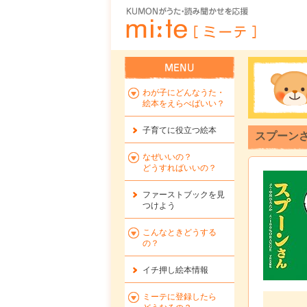
わが子にどんなうた・
絵本をえらべばいい？
子育てに役立つ絵本
スプーン
なぜいいの？
どうすればいいの？
ファーストブックを
見
つけよう
こんなときどうする
の？
イチ押し絵本情報
ミーテに登録したら