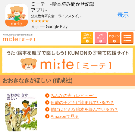
初めて
マタ
ログイン
の方へ
ニティ
おおきなきがほしい (偕成社)
みんなの声（レビュー）
何歳の子どもに読まれているの？
他にはどんな絵本を読んでいるの？
Amazonで見る