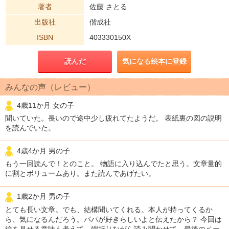
著者
佐藤 さとる
出版社
偕成社
ISBN
403330150X
読んだ
気になる絵本に登録
みんなの声（レビュー）
4歳11か月 女の子
聞いていた。長いので途中少し疲れてたようだ。 表紙裏の図の説明
を読んでいた。
4歳4か月 男の子
もう一回読んで！とのこと。 物語に入り込んでたと思う。文章量的
に割とボリュームあり。また読んであげたい。
1歳2か月 男の子
とても長い文章。でも、結構聞いてくれる。本人が持ってくるか
ら、気になるんだろう。パパが好きらしいよと伝えたから？ 今回は
絵を見せる意味も考えて、端折りながら読み聞かせて、最後のペー