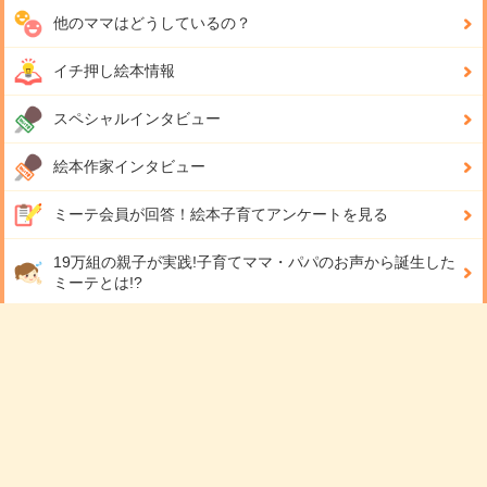
他のママはどうしているの？
イチ押し絵本情報
スペシャルインタビュー
絵本作家インタビュー
ミーテ会員が回答！
絵本子育てアンケートを見る
19万組の親子が実践!
子育てママ・パパのお声から誕生した
ミーテとは!?
日々の読み聞かせが、家族の宝物に☆
ミーテで読んだ！歌った！を手軽に記録！
アプリダウンロード無料！