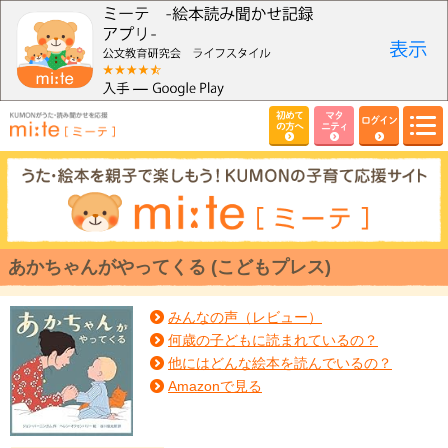
初めて
マタ
ログイン
の方へ
ニティ
あかちゃんがやってくる (こどもプレス)
みんなの声（レビュー）
何歳の子どもに読まれているの？
他にはどんな絵本を読んでいるの？
Amazonで見る