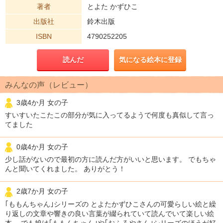
著者
とよた かずひこ
出版社
鈴木出版
ISBN
4790252205
読んだ
気になる絵本に登録
みんなの声（レビュー）
3歳4か月 女の子
すいすいたこたこの部分が気に入ってるようで何度も真似して言っ
てました
0歳4か月 女の子
少し話がないので最初の方に読んだ方がいいと思います。 でもちゃ
んと聞いてくれました。 ありがとう！
2歳7か月 女の子
｢ももんちゃん｣シリーズの とよたかずひこさんの可愛らしい絵と繰
り返しの文章や響きの良い言葉が綴られていて読んでいて楽しい絵
本。 でも娘は｢ももんちゃん｣や｢おふろやさん｣シリーズのほうが好