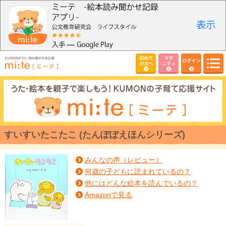
初めて
マタ
ログイン
の方へ
ニティ
すいすいたこたこ (たんぽぽえほんシリーズ)
みんなの声（レビュー）
何歳の子どもに読まれているの？
他にはどんな絵本を読んでいるの？
Amazonで見る