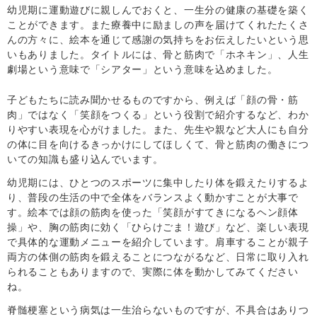
幼児期に運動遊びに親しんでおくと、一生分の健康の基礎を築く
ことができます。また療養中に励ましの声を届けてくれたたくさ
んの方々に、絵本を通じて感謝の気持ちをお伝えしたいという思
いもありました。タイトルには、骨と筋肉で「ホネキン」、人生
劇場という意味で「シアター」という意味を込めました。
子どもたちに読み聞かせるものですから、例えば「顔の骨・筋
肉」ではなく「笑顔をつくる」という役割で紹介するなど、わか
りやすい表現を心がけました。また、先生や親など大人にも自分
の体に目を向けるきっかけにしてほしくて、骨と筋肉の働きにつ
いての知識も盛り込んでいます。
幼児期には、ひとつのスポーツに集中したり体を鍛えたりするよ
り、普段の生活の中で全体をバランスよく動かすことが大事で
す。絵本では顔の筋肉を使った「笑顔がすてきになるヘン顔体
操」や、胸の筋肉に効く「ひらけごま！遊び」など、楽しい表現
で具体的な運動メニューを紹介しています。肩車することが親子
両方の体側の筋肉を鍛えることにつながるなど、日常に取り入れ
られることもありますので、実際に体を動かしてみてください
ね。
脊髄梗塞という病気は一生治らないものですが、不具合はありつ