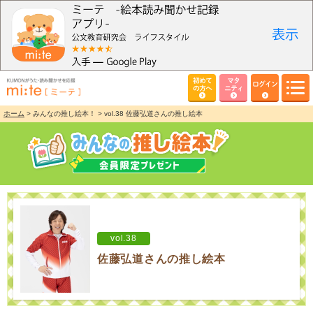
初めて
マタ
ログイン
の方へ
ニティ
ホーム
> みんなの推し絵本！ > vol.38 佐藤弘道さんの推し絵本
vol.38
佐藤弘道さんの推し絵本