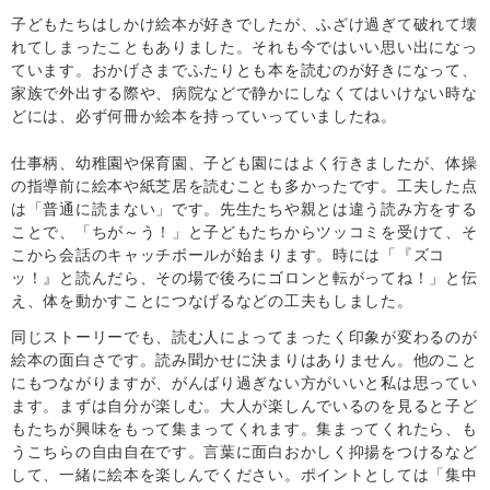
子どもたちはしかけ絵本が好きでしたが、ふざけ過ぎて破れて壊
れてしまったこともありました。それも今ではいい思い出になっ
ています。おかげさまでふたりとも本を読むのが好きになって、
家族で外出する際や、病院などで静かにしなくてはいけない時な
どには、必ず何冊か絵本を持っていっていましたね。
仕事柄、幼稚園や保育園、子ども園にはよく行きましたが、体操
の指導前に絵本や紙芝居を読むことも多かったです。工夫した点
は「普通に読まない」です。先生たちや親とは違う読み方をする
ことで、「ちが～う！」と子どもたちからツッコミを受けて、そ
こから会話のキャッチボールが始まります。時には「『ズコ
ッ！』と読んだら、その場で後ろにゴロンと転がってね！」と伝
え、体を動かすことにつなげるなどの工夫もしました。
同じストーリーでも、読む人によってまったく印象が変わるのが
絵本の面白さです。読み聞かせに決まりはありません。他のこと
にもつながりますが、がんばり過ぎない方がいいと私は思ってい
ます。まずは自分が楽しむ。大人が楽しんでいるのを見ると子ど
もたちが興味をもって集まってくれます。集まってくれたら、も
うこちらの自由自在です。言葉に面白おかしく抑揚をつけるなど
して、一緒に絵本を楽しんでください。ポイントとしては「集中