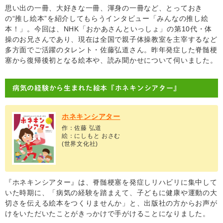
思い出の一冊、大好きな一冊、渾身の一冊など、とっておき
の“推し絵本”を紹介してもらうインタビュー「みんなの推し絵
本！」。今回は、NHK「おかあさんといっしょ」の第10代・体
操のお兄さんであり、現在は全国で親子体操教室を主宰するなど
多方面でご活躍のタレント・佐藤弘道さん。昨年発症した脊髄梗
塞から復帰後初となる絵本や、読み聞かせについて伺いました。
病気の経験から生まれた絵本『ホネキンシアター』
ホネキンシアター
作：佐藤 弘道
絵：にしもと おさむ
(世界文化社)
『ホネキンシアター』は、脊髄梗塞を発症しリハビリに集中して
いた時期に、「病気の経験を踏まえて、子どもに健康や運動の大
切さを伝える絵本をつくりませんか」と、出版社の方からお声が
けをいただいたことがきっかけで手がけることになりました。