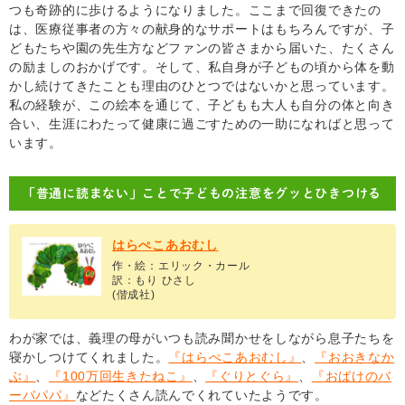
つも奇跡的に歩けるようになりました。ここまで回復できたの
は、医療従事者の方々の献身的なサポートはもちろんですが、子
どもたちや園の先生方などファンの皆さまから届いた、たくさん
の励ましのおかげです。そして、私自身が子どもの頃から体を動
かし続けてきたことも理由のひとつではないかと思っています。
私の経験が、この絵本を通じて、子どもも大人も自分の体と向き
合い、生涯にわたって健康に過ごすための一助になればと思って
います。
「普通に読まない」ことで子どもの注意をグッとひきつける
はらぺこあおむし
作・絵：エリック・カール
訳：もり ひさし
(偕成社)
わが家では、義理の母がいつも読み聞かせをしながら息子たちを
寝かしつけてくれました。
『はらぺこあおむし』
、
『おおきなか
ぶ』
、
『100万回生きたねこ』
、
『ぐりとぐら』
、
『おばけのバ
ーバパパ』
などたくさん読んでくれていたようです。