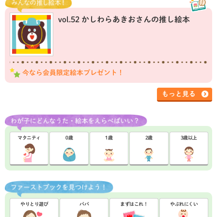
vol.52 かしわらあきおさんの推し絵本
今なら会員限定絵本プレゼント！
もっと見る
マタニティ
0歳
1歳
2歳
3歳以上
やりとり遊び
パパ
まずはこれ！
やぶれにくい